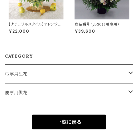
【ナチュラルスタイル】アレンジメ
商品番号：yb301（弔事用）
ント（慶事用）
¥22,000
¥39,600
CATEGORY
弔事用生花
追悼の供花
慶事用供花
枕花
アレンジメント
一覧に戻る
スタンド