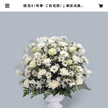
枕花４（弔事・ご自宅用） | 東京式典｜
生花販売サイト